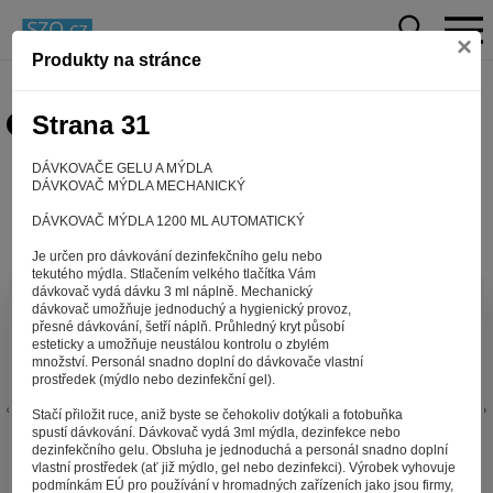
×
Produkty na stránce
Strana 31
DÁVKOVAČE GELU A MÝDLA
DÁVKOVAČ MÝDLA MECHANICKÝ
DÁVKOVAČ MÝDLA 1200 ML AUTOMATICKÝ
Je určen pro dávkování dezinfekčního gelu nebo
tekutého mýdla. Stlačením velkého tlačítka Vám
dávkovač vydá dávku 3 ml náplně. Mechanický
Aby web fungoval tak, jak ho znáte (souhlas
dávkovač umožňuje jednoduchý a hygienický provoz,
přesné dávkování, šetří náplň. Průhledný kryt působí
s cookies)
esteticky a umožňuje neustálou kontrolu o zbylém
Záleží nám na tom, aby pro vás nakupování bylo co nejlepší
množství. Personál snadno doplní do dávkovače vlastní
prostředek (mýdlo nebo dezinfekční gel).
zážitkem. Abyste na našich stránkách rychle našli to, co
hledáte, ušetřili spoustu klikání a nezobrazovaly se vám
Stačí přiložit ruce, aniž byste se čehokoliv dotýkali a fotobuňka
reklamy na věci, které vás nezajímají. Abyste web viděli
spustí dávkování. Dávkovač vydá 3ml mýdla, dezinfekce nebo
v zobrazení na které jste zvyklí a nemuseli se pokaždé
dezinfekčního gelu. Obsluha je jednoduchá a personál snadno doplní
vlastní prostředek (ať již mýdlo, gel nebo dezinfekci). Výrobek vyhovuje
přihlašovat. Proto od vás potřebujeme souhlas se
podmínkám EÚ pro používání v hromadných zařízeních jako jsou firmy,