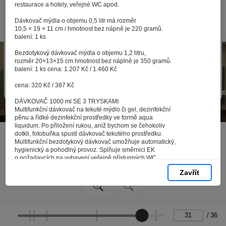
zpracováním souborů cookies - malých souborů, které
restaurace a hotely, veřejné WC apod.
se dočasně ukládají ve vašem prohlížeči. Stisknutím tlačítka
Dávkovač mýdla o objemu 0,5 litr má rozměr
„V pořádku“ souhlasíte s nastavením cookies tak, abychom
10,5 × 19 × 11 cm / hmotnost bez nápně je 220 gramů.
vám poskytovali smysluplné a užitečné služby na základě
balení: 1 ks
vašich údajů. Svůj souhlas můžete kdykoli změnit na stránce
Bezdotykový dávkovač mýdla o objemu 1,2 litru,
zpracování osobních údajů.
rozměr 20×13×15 cm hmotnost bez náplně je 350 gramů.
balení: 1 ks cena: 1.207 Kč / 1.460 Kč
Spravovat cookies
V pořádku
cena: 320 Kč / 387 Kč
DÁVKOVAČ 1000 ml SE 3 TRYSKAMI
Multifunkční dávkovač na tekuté mýdlo či gel, dezinfekční
pěnu a řídké dezinfekční prostředky ve formě aqua
liquidum. Po přiložení rukou, aniž bychom se čehokoliv
dotkli, fotobuňka spustí dávkovač tekutého prostředku.
Multifunkční bezdotykový dávkovač umožňuje automatický,
hygienický a pohodlný provoz. Splňuje směrnici EK
o požadavcích na vybavení veřejně přístupných WC
a umýváren ve školách, firmách a podnicích, restauracích
Zavřít
a jídelnách, hotelech a ubytovacích zařízeních apod.
Rozměry 20×13×15 cm / hmotnost bez náplně je 450 gramů.
balení: 1 ks
cena: 2.970 Kč / 3.594 Kč
AUTOMATICKÝ BEZDOTYKOVÝ DÁVKOVAČ
/
36
Automatický dávkovač mýdla, dezinfekce nebo gelu na ruce určený pro