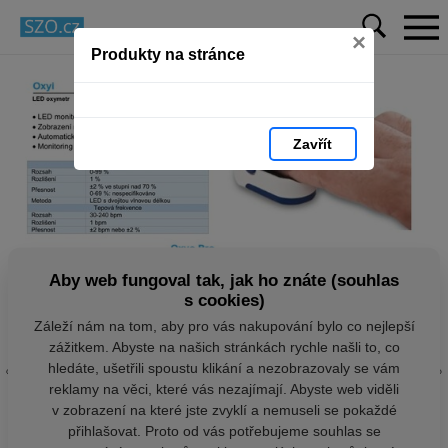
×
Produkty na stránce
Zavřít
Aby web fungoval tak, jak ho znáte (souhlas
s cookies)
Záleží nám na tom, aby pro vás nakupování bylo co nejlepší
zážitkem. Abyste na našich stránkách rychle našli to, co
hledáte, ušetřili spoustu klikání a nezobrazovaly se vám
reklamy na věci, které vás nezajímají. Abyste web viděli
v zobrazení na které jste zvyklí a nemuseli se pokaždé
přihlašovat. Proto od vás potřebujeme souhlas se